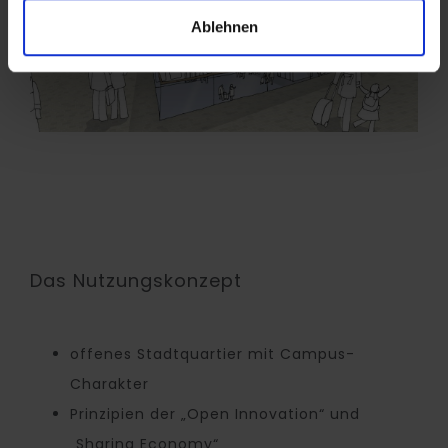
Ablehnen
Das Nutzungskonzept
offenes Stadtquartier mit Campus-
Charakter
Prinzipien der „Open Innovation“ und
„Sharing Economy“