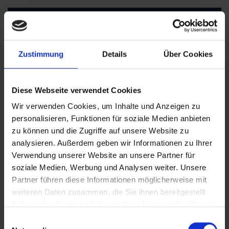
INNOPORT Reutlingen
Zustimmung
Details
Über Cookies
Max-Planck-Str. 68/1
72766 Reutlingen
Diese Webseite verwendet Cookies
Wir verwenden Cookies, um Inhalte und Anzeigen zu
personalisieren, Funktionen für soziale Medien anbieten
zu können und die Zugriffe auf unsere Website zu
Newsletteranmeldung
analysieren. Außerdem geben wir Informationen zu Ihrer
Verwendung unserer Website an unsere Partner für
soziale Medien, Werbung und Analysen weiter. Unsere
Partner führen diese Informationen möglicherweise mit
weiteren Daten zusammen, die Sie ihnen bereitgestellt
haben oder die sie im Rahmen Ihrer Nutzung der Dienste
gesammelt haben.
Einwilligungsauswahl
Weitere Informationen zur Datenverarbeitung stehen in