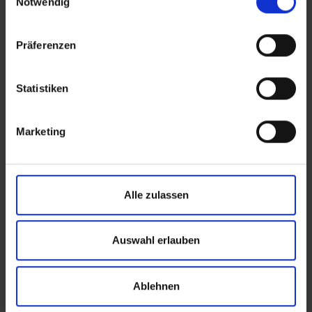
Notwendig
der
Datenschutzerklärung
.
Genderhinweis
|
Impressum
|
Datenschutz
|
AGB
Angaben zum Anbieter stehen im
Impressum
.
Präferenzen
Statistiken
Marketing
Alle zulassen
Auswahl erlauben
Ablehnen