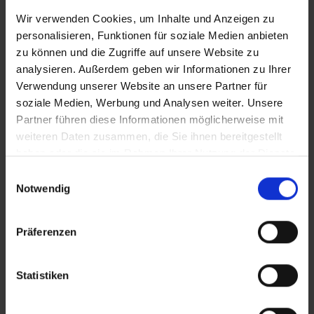
Wir verwenden Cookies, um Inhalte und Anzeigen zu
Wie könnte ein Startup mit
personalisieren, Funktionen für soziale Medien anbieten
zu können und die Zugriffe auf unsere Website zu
Ihnen zusammenarbeiten –
analysieren. Außerdem geben wir Informationen zu Ihrer
was sind Ihre bevorzugten
Verwendung unserer Website an unsere Partner für
soziale Medien, Werbung und Analysen weiter. Unsere
Innovationsbereiche?
Partner führen diese Informationen möglicherweise mit
weiteren Daten zusammen, die Sie ihnen bereitgestellt
haben oder die sie im Rahmen Ihrer Nutzung der Dienste
Wir denken da in zwei Wegen:
gesammelt haben.
Einwilligungsauswahl
Weitere Informationen zur Datenverarbeitung stehen in
Notwendig
Startups mit uns:
der
Datenschutzerklärung
.
Wir sind immer offen für allerlei digitale Lösungen, die
Angaben zum Anbieter stehen im
Impressum
.
sich an die Bereiche Marketing und Vertrieb richten. Wir
Präferenzen
verfolgen generell gespannt, was sich in diesem
Bereich tut – sowohl für uns selbst als auch für unsere
Statistiken
Kunden. Startups sind also gerne eingeladen, uns Ihre
Lösungen vorzustellen. Grundsätzlich können wir uns