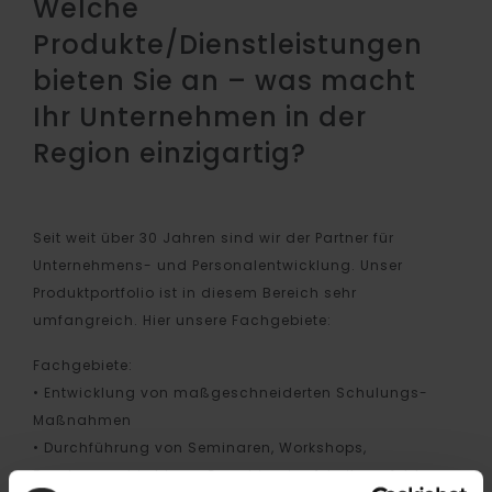
Welche
Produkte/Dienstleistungen
bieten Sie an – was macht
Ihr Unternehmen in der
Region einzigartig?
Seit weit über 30 Jahren sind wir der Partner für
Unternehmens- und Personalentwicklung. Unser
Produktportfolio ist in diesem Bereich sehr
umfangreich. Hier unsere Fachgebiete:
Fachgebiete:
• Entwicklung von maßgeschneiderten Schulungs-
Maßnahmen
• Durchführung von Seminaren, Workshops,
Beratungen bis hin zu Coaching im Arbeitsumfeld