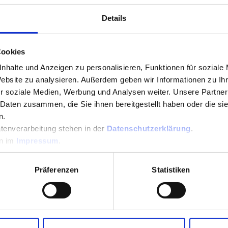
Details
Cookies
ung steht Ihr
Was versprecht 
nhalte und Anzeigen zu personalisieren, Funktionen für soziale
Website zu analysieren. Außerdem geben wir Informationen zu I
hr
Mitgliedschaft 
r soziale Medien, Werbung und Analysen weiter. Unsere Partner
Ihr Euch einbri
 Daten zusammen, die Sie ihnen bereitgestellt haben oder die s
n.
tenverarbeitung stehen in der
Datenschutzerklärung
.
en im
Impressum
.
ocken und Sneaker Socken
Leider ist die Startup-Kult
r uns nun in der
ausgeprägt wie in anderen
Präferenzen
Statistiken
chtbaren „Füßlingen“. Die
Dies wollen wir gemeinsam
bieten – und das rechtzeitig
Innovationszentrum in der 
Wir freuen uns zum einen au
 Strategie vollen Fokus auf
wortwörtlich Raum für Krea