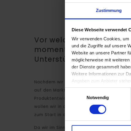
Zustimmung
Diese Webseite verwendet 
Vor welcher Herausforder
Wir verwenden Cookies, um I
und die Zugriffe auf unsere 
momentan, wo braucht I
Website an unsere Partner fü
Unterstützung?
möglicherweise mit weiteren
der Dienste gesammelt habe
Weitere Informationen zur Da
Angaben zum Anbieter steh
Nachdem wir in 2022 erfolgreich Tennis S
auf den Markt gebracht haben, befinden wi
Einwilligungsauswahl
Notwendig
Produktentwicklung von in Schuhen nicht si
wollen wir in der gleichen Bio-Qualität an
zum Start in den Sommer.
Da wir im Sinne der engpasskonzentrierten