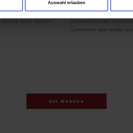
Auswahl erlauben
m schlanken Portfolio
Hier können wir unser Star
 uns über Unterstützung in
Zum anderen sind wir scho
on kommt, umso besser!
anderen Partnern und Unte
Community und stellen auc
Zur Website