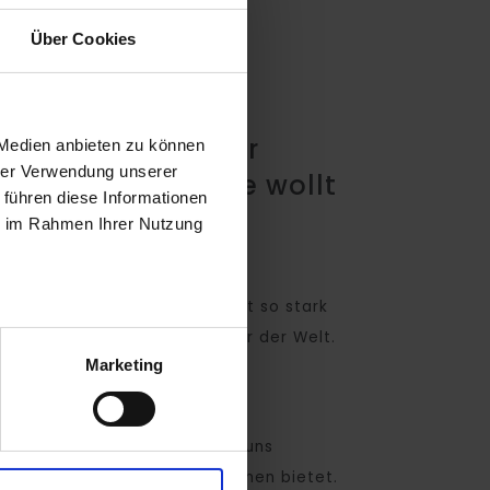
Über Cookies
Ihr Euch von einer
 Medien anbieten zu können
hrer Verwendung unserer
im INNOPORT – wie wollt
 führen diese Informationen
ngen?
ie im Rahmen Ihrer Nutzung
ur hier in der Region noch nicht so stark
 Teilen Deutschlands oder gar der Welt.
Marketing
 mit dem INNOPORT als
Region ändern.
f die tolle Infrastruktur, die uns
tivität und weitere Innovationen bietet.