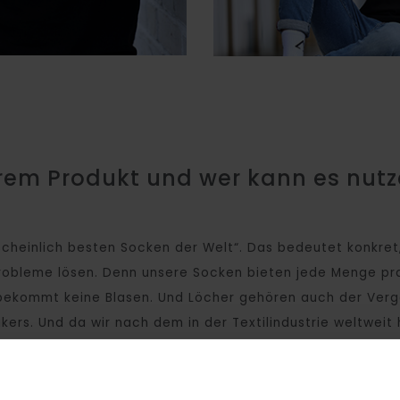
rem Produkt und wer kann es nut
scheinlich besten Socken der Welt“. Das bedeutet konkret,
robleme lösen. Denn unsere Socken bieten jede Menge prak
 bekommt keine Blasen. Und Löcher gehören auch der Ver
kers. Und da wir nach dem in der Textilindustrie weltweit
n durch den Kauf unserer Socken die Arbeitsbedingungen 
 Bestellung ein Baum gepflanzt.