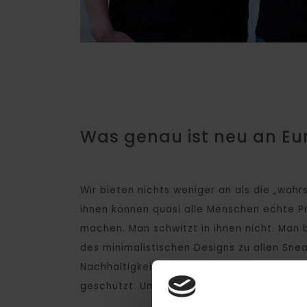
Was genau ist neu an Eu
Wir bieten nichts weniger an als die „wahr
ihnen können quasi alle Menschen echte P
machen. Man schwitzt in ihnen nicht. Man
des minimalistischen Designs zu allen Snea
Nachhaltigkeit (GOTS) produzieren, werde
geschützt. Um das zu verstärken, wird pro