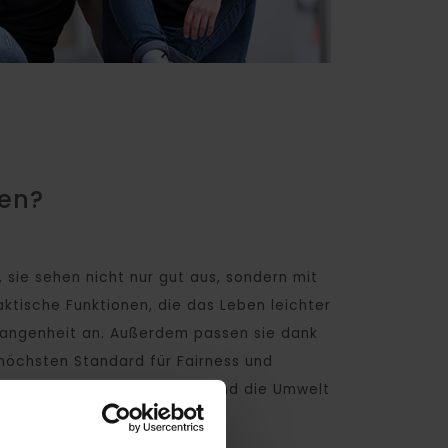
zen?
 sie sehen nicht nur gut aus, sondern mit
tische Funktionen, die das Leben leichter
gangenheit an. Außerdem passen sie dank
 höchsten Standard für Fairness und
in den Fabriken verbessert und die Umwelt