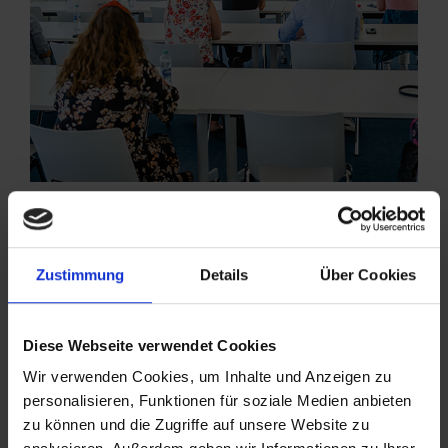
Rauminfo
Zustimmung
Details
Über Cookies
Größe
170 m²
max. Personen
90
Diese Webseite verwendet Cookies
Wir verwenden Cookies, um Inhalte und Anzeigen zu
Preise*
personalisieren, Funktionen für soziale Medien anbieten
zu können und die Zugriffe auf unsere Website zu
Ganzer Tag
350,-€