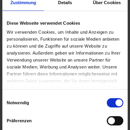
Zustimmung
Details
Über Cookies
Diese Webseite verwendet Cookies
Wir verwenden Cookies, um Inhalte und Anzeigen zu
personalisieren, Funktionen für soziale Medien anbieten
zu können und die Zugriffe auf unsere Website zu
analysieren. Außerdem geben wir Informationen zu Ihrer
Verwendung unserer Website an unsere Partner für
soziale Medien, Werbung und Analysen weiter. Unsere
Partner führen diese Informationen möglicherweise mit
weiteren Daten zusammen, die Sie ihnen bereitgestellt
haben oder die sie im Rahmen Ihrer Nutzung der Dienste
gesammelt haben.
Einwilligungsauswahl
Weitere Informationen zur Datenverarbeitung stehen in
Notwendig
der
Datenschutzerklärung
.
Angaben zum Anbieter stehen im
Impressum
.
Präferenzen